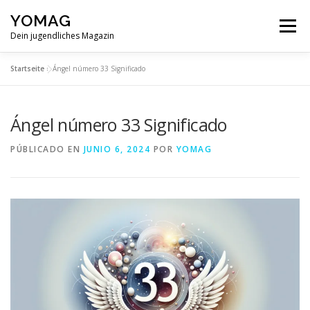
Saltar
YOMAG
al
Menú
contenido
Dein jugendliches Magazin
Startseite
»
Ángel número 33 Significado
Ángel número 33 Significado
PÚBLICADO EN
JUNIO 6, 2024
POR
YOMAG