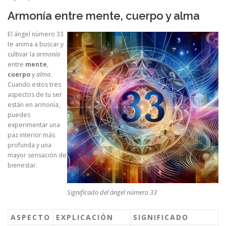
Armonía entre mente, cuerpo y alma
El ángel número 33
te anima a buscar y
cultivar la
armonía
entre
mente
,
cuerpo
y
alma
.
Cuando estos tres
aspectos de tu ser
están en armonía,
puedes
experimentar una
paz interior más
profunda y una
mayor sensación de
bienestar.
Significado del ángel número 33
ASPECTO
EXPLICACIÓN
SIGNIFICADO