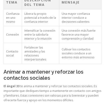
DESCRIPCIÓN
TEMA
MENSAJE
DEL TEMA
Confianza
Libera tu propio
Una mayor confianza
en uno
potencial a través de la
interior conduce a
mismo
confianza interior
decisiones valientes
Intensificar la conexión
Una conexión más fuerte
Conexión
entre la sabiduría
favorece una mayor
interior y la intuición
comprensión y claridad
Fortalecer las
Cultivar los contactos
Contacto
amistades y las
sociales conduce a un
social
relaciones
entorno más armonioso
interpersonales
Animar a mantener y reforzar los
contactos sociales
El ángel 33
te anima a mantener y reforzar
tus
contactos sociales. Es
importante que dediques tiempo a mantenerte en contacto con amigos
y familiares. Estas conexiones son valiosas para tu bienestar y pueden
ofrecerte fuerza y apoyo en los momentos difíciles.