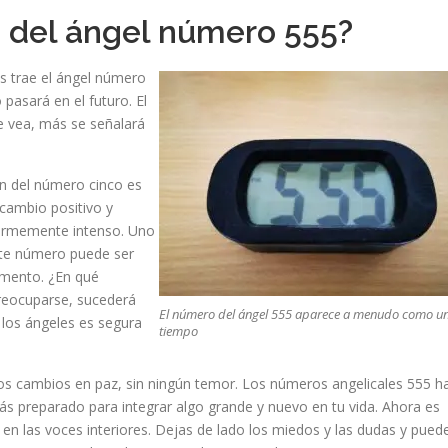
do del ángel número 555?
s trae el ángel número
 pasará en el futuro. El
 vea, más se señalará
ón del número cinco es
cambio positivo y
normemente intenso. Uno
ste número puede ser
omento. ¿En qué
preocuparse, sucederá
El número del ángel 555 aparece a menudo como u
los ángeles es segura
tiempo
os cambios en paz, sin ningún temor. Los números angelicales 555 h
ás preparado para integrar algo grande y nuevo en tu vida. Ahora es
en las voces interiores. Dejas de lado los miedos y las dudas y pued