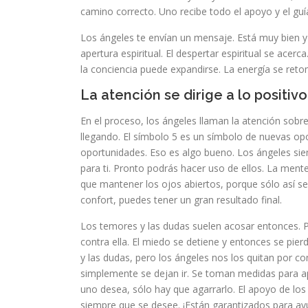
camino correcto. Uno recibe todo el apoyo y el guí
Los ángeles te envían un mensaje. Está muy bien y 
apertura espiritual. El despertar espiritual se acer
la conciencia puede expandirse. La energía se re
La atención se dirige a lo positivo
En el proceso, los ángeles llaman la atención sobre
llegando. El símbolo 5 es un símbolo de nuevas opor
oportunidades. Eso es algo bueno. Los ángeles si
para ti. Pronto podrás hacer uso de ellos. La ment
que mantener los ojos abiertos, porque sólo así s
confort, puedes tener un gran resultado final.
Los temores y las dudas suelen acosar entonces. P
contra ella. El miedo se detiene y entonces se pi
y las dudas, pero los ángeles nos los quitan por c
simplemente se dejan ir. Se toman medidas para ap
uno desea, sólo hay que agarrarlo. El apoyo de los
siempre que se desee. ¡Están garantizados para ay