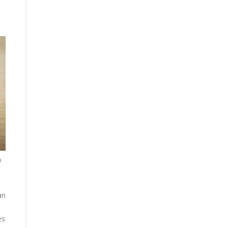
n
an
es