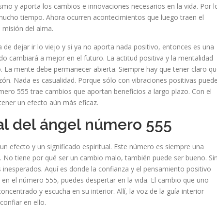
smo y aporta los cambios e innovaciones necesarios en la vida. Por l
mucho tiempo. Ahora ocurren acontecimientos que luego traen el
a misión del alma.
de dejar ir lo viejo y si ya no aporta nada positivo, entonces es una
o cambiará a mejor en el futuro. La actitud positiva y la mentalidad
o. La mente debe permanecer abierta. Siempre hay que tener claro q
ón. Nada es casualidad. Porque sólo con vibraciones positivas pued
número 555 trae cambios que aportan beneficios a largo plazo. Con el
tener un efecto aún más eficaz.
ual del ángel número 555
n efecto y un significado espiritual. Este número es siempre una
e. No tiene por qué ser un cambio malo, también puede ser bueno. Si
inesperados. Aquí es donde la confianza y el pensamiento positivo
s en el número 555, puedes despertar en la vida. El cambio que uno
entrado y escucha en su interior. Allí, la voz de la guía interior
onfiar en ello.