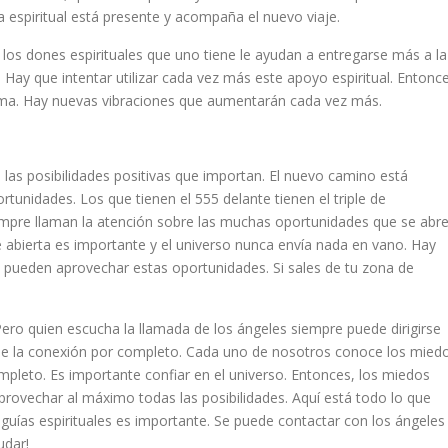
a espiritual está presente y acompaña el nuevo viaje.
los dones espirituales que uno tiene le ayudan a entregarse más a la
ca. Hay que intentar utilizar cada vez más este apoyo espiritual. Entonc
toma. Hay nuevas vibraciones que aumentarán cada vez más.
 las posibilidades positivas que importan. El nuevo camino está
tunidades. Los que tienen el 555 delante tienen el triple de
empre llaman la atención sobre las muchas oportunidades que se abr
e abierta es importante y el universo nunca envía nada en vano. Hay
e pueden aprovechar estas oportunidades. Si sales de tu zona de
ero quien escucha la llamada de los ángeles siempre puede dirigirse
erde la conexión por completo. Cada uno de nosotros conoce los mied
ompleto. Es importante confiar en el universo. Entonces, los miedos
rovechar al máximo todas las posibilidades. Aquí está todo lo que
 guías espirituales es importante. Se puede contactar con los ángeles
udar!