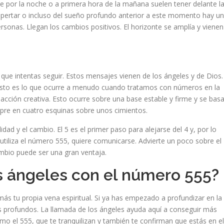
 por la noche o a primera hora de la mañana suelen tener delante l
espertar o incluso del sueño profundo anterior a este momento hay un
personas. Llegan los cambios positivos. El horizonte se amplía y vienen
 que intentas seguir. Estos mensajes vienen de los ángeles y de Dios.
sto es lo que ocurre a menudo cuando tratamos con números en la
 acción creativa. Esto ocurre sobre una base estable y firme y se bas
mpre en cuatro esquinas sobre unos cimientos.
idad y el cambio. El 5 es el primer paso para alejarse del 4 y, por lo
 utiliza el número 555, quiere comunicarse. Advierte un poco sobre el
bio puede ser una gran ventaja.
s ángeles con el número 555?
ás tu propia vena espiritual. Si ya has empezado a profundizar en la
es profundos. La llamada de los ángeles ayuda aquí a conseguir más
como el 555, que te tranquilizan y también te confirman que estás en el