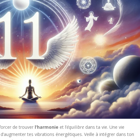
fforcer de trouver
l’harmonie
et l’
équilibre
dans ta vie. Une vie
 d’augmenter tes vibrations énergétiques. Veille à intégrer dans ton