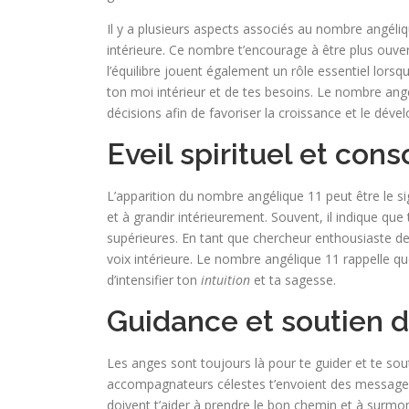
Il y a plusieurs aspects associés au nombre angéli
intérieure. Ce nombre t’encourage à être plus ouv
l’équilibre jouent également un rôle essentiel lorsqu
ton moi intérieur et de tes besoins. Le nombre angé
décisions afin de favoriser la croissance et le dév
Eveil spirituel et con
L’apparition du nombre angélique 11 peut être le s
et à grandir intérieurement. Souvent, il indique que
supérieures. En tant que chercheur enthousiaste de c
voix intérieure. Le nombre angélique 11 rappelle que 
d’intensifier ton
intuition
et ta sagesse.
Guidance et soutien 
Les anges sont toujours là pour te guider et te sou
accompagnateurs célestes t’envoient des messages
doivent t’aider à prendre le bon chemin et à surmon