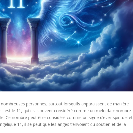
ombreuses personnes, surtout lorsqu’ils apparaissent de manière
res est le 11, qui est souvent considéré comme un meloida « nombre
elle. Ce nombre peut être considéré comme un signe d’éveil spirituel et
ngélique 11, il se peut que les anges t’envoient du soutien et de la