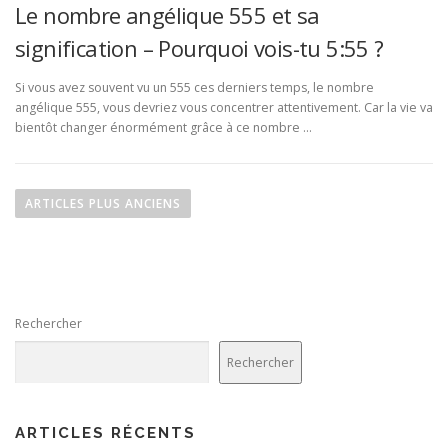
Le nombre angélique 555 et sa
signification – Pourquoi vois-tu 5:55 ?
Si vous avez souvent vu un 555 ces derniers temps, le nombre
angélique 555, vous devriez vous concentrer attentivement. Car la vie va
bientôt changer énormément grâce à ce nombre …
N
a
ARTICLES PLUS ANCIENS
v
i
g
a
Rechercher
t
i
Rechercher
o
n
d
ARTICLES RÉCENTS