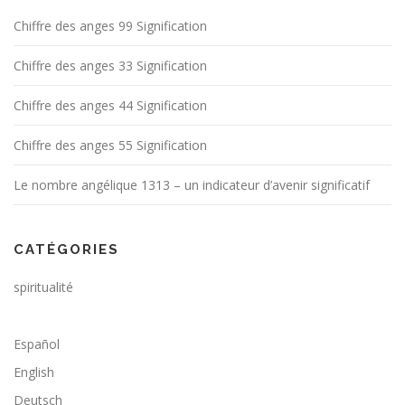
e
Chiffre des anges 99 Signification
s
a
Chiffre des anges 33 Signification
r
t
Chiffre des anges 44 Signification
i
Chiffre des anges 55 Signification
c
l
Le nombre angélique 1313 – un indicateur d’avenir significatif
e
s
CATÉGORIES
spiritualité
Español
English
Deutsch