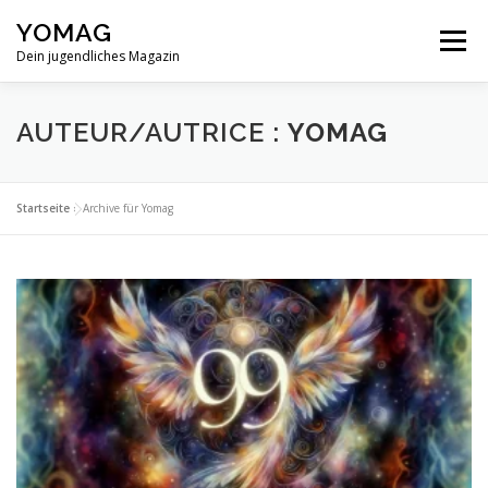
Aller
YOMAG
au
Menu
contenu
Dein jugendliches Magazin
AUTEUR/AUTRICE :
YOMAG
Startseite
»
Archive für Yomag