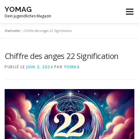
Aller
YOMAG
au
Menu
contenu
Dein jugendliches Magazin
Startseite
»
Chiffre des anges 22 Signification
Chiffre des anges 22 Signification
PUBLIÉ LE
JUIN 3, 2024
PAR
YOMAG