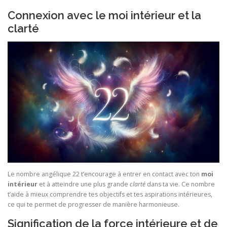
Connexion avec le moi intérieur et la
clarté
Le nombre angélique 22 t’encourage à entrer en contact avec ton
moi
intérieur
et à atteindre une plus grande
clarté
dans ta vie. Ce nombre
t’aide à mieux comprendre tes objectifs et tes aspirations intérieures,
ce qui te permet de progresser de manière harmonieuse.
Signification de la force intérieure et de