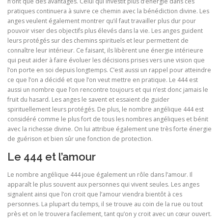
n’ont que des avantages. Celui qui investit plus d’énergie dans ces
pratiques continuera à suivre ce chemin avec la bénédiction divine. Les
anges veulent également montrer qu’il faut travailler plus dur pour
pouvoir viser des objectifs plus élevés dans la vie. Les anges guident
leurs protégés sur des chemins spirituels et leur permettent de
connaître leur intérieur. Ce faisant, ils libèrent une énergie intérieure
qui peut aider à faire évoluer les décisions prises vers une vision que
l’on porte en soi depuis longtemps. C’est aussi un rappel pour atteindre
ce que l’on a décidé et que l’on veut mettre en pratique. Le 444 est
aussi un nombre que l’on rencontre toujours et qui n’est donc jamais le
fruit du hasard. Les anges le savent et essaient de guider
spirituellement leurs protégés. De plus, le nombre angélique 444 est
considéré comme le plus fort de tous les nombres angéliques et bénit
avec la richesse divine. On lui attribue également une très forte énergie
de guérison et bien sûr une fonction de protection.
Le 444 et l’amour
Le nombre angélique 444 joue également un rôle dans l’amour. Il
apparaît le plus souvent aux personnes qui vivent seules. Les anges
signalent ainsi que l’on croit que l’amour viendra bientôt à ces
personnes. La plupart du temps, il se trouve au coin de la rue ou tout
près et on le trouvera facilement, tant qu’on y croit avec un cœur ouvert.