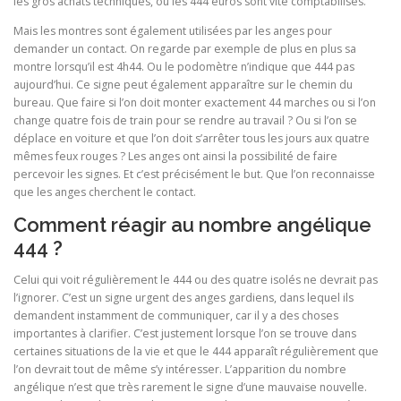
les gros achats techniques, où les 444 euros sont vite comptabilisés.
Mais les montres sont également utilisées par les anges pour
demander un contact. On regarde par exemple de plus en plus sa
montre lorsqu’il est 4h44. Ou le podomètre n’indique que 444 pas
aujourd’hui. Ce signe peut également apparaître sur le chemin du
bureau. Que faire si l’on doit monter exactement 44 marches ou si l’on
change quatre fois de train pour se rendre au travail ? Ou si l’on se
déplace en voiture et que l’on doit s’arrêter tous les jours aux quatre
mêmes feux rouges ? Les anges ont ainsi la possibilité de faire
percevoir les signes. Et c’est précisément le but. Que l’on reconnaisse
que les anges cherchent le contact.
Comment réagir au nombre angélique
444 ?
Celui qui voit régulièrement le 444 ou des quatre isolés ne devrait pas
l’ignorer. C’est un signe urgent des anges gardiens, dans lequel ils
demandent instamment de communiquer, car il y a des choses
importantes à clarifier. C’est justement lorsque l’on se trouve dans
certaines situations de la vie et que le 444 apparaît régulièrement que
l’on devrait tout de même s’y intéresser. L’apparition du nombre
angélique n’est que très rarement le signe d’une mauvaise nouvelle.