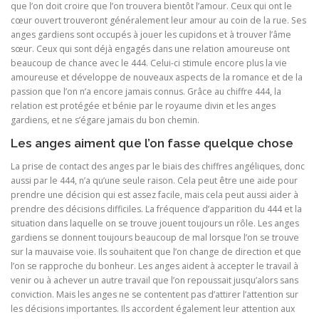
que l’on doit croire que l’on trouvera bientôt l’amour. Ceux qui ont le
cœur ouvert trouveront généralement leur amour au coin de la rue. Ses
anges gardiens sont occupés à jouer les cupidons et à trouver l’âme
sœur. Ceux qui sont déjà engagés dans une relation amoureuse ont
beaucoup de chance avec le 444. Celui-ci stimule encore plus la vie
amoureuse et développe de nouveaux aspects de la romance et de la
passion que l’on n’a encore jamais connus. Grâce au chiffre 444, la
relation est protégée et bénie par le royaume divin et les anges
gardiens, et ne s’égare jamais du bon chemin.
Les anges aiment que l’on fasse quelque chose
La prise de contact des anges par le biais des chiffres angéliques, donc
aussi par le 444, n’a qu’une seule raison. Cela peut être une aide pour
prendre une décision qui est assez facile, mais cela peut aussi aider à
prendre des décisions difficiles. La fréquence d’apparition du 444 et la
situation dans laquelle on se trouve jouent toujours un rôle. Les anges
gardiens se donnent toujours beaucoup de mal lorsque l’on se trouve
sur la mauvaise voie. Ils souhaitent que l’on change de direction et que
l’on se rapproche du bonheur. Les anges aident à accepter le travail à
venir ou à achever un autre travail que l’on repoussait jusqu’alors sans
conviction. Mais les anges ne se contentent pas d’attirer l’attention sur
les décisions importantes. Ils accordent également leur attention aux