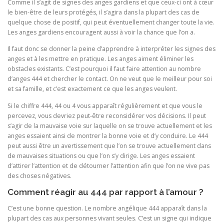
Comme il s’agit de signes des anges gardiens et que ceux-ci ont à cœur
le bien-être de leurs protégés, il s’agira dans la plupart des cas de
quelque chose de positif, qui peut éventuellement changer toute la vie.
Les anges gardiens encouragent aussi à voir la chance que l’on a.
Il faut donc se donner la peine d’apprendre à interpréter les signes des
anges et à les mettre en pratique. Les anges aiment éliminer les
obstacles existants. C’est pourquoi il faut faire attention au nombre
d’anges 444 et chercher le contact. On ne veut que le meilleur pour soi
et sa famille, et c’est exactement ce que les anges veulent.
Si le chiffre 444, 44 ou 4 vous apparaît régulièrement et que vous le
percevez, vous devriez peut-être reconsidérer vos décisions. Il peut
s’agir de la mauvaise voie sur laquelle on se trouve actuellement et les
anges essaient ainsi de montrer la bonne voie et d’y conduire. Le 444
peut aussi être un avertissement que l’on se trouve actuellement dans
de mauvaises situations ou que l’on s’y dirige. Les anges essaient
d’attirer l’attention et de détourner l’attention afin que l’on ne vive pas
des choses négatives.
Comment réagir au 444 par rapport à l’amour ?
C’est une bonne question. Le nombre angélique 444 apparaît dans la
plupart des cas aux personnes vivant seules. C’est un signe qui indique