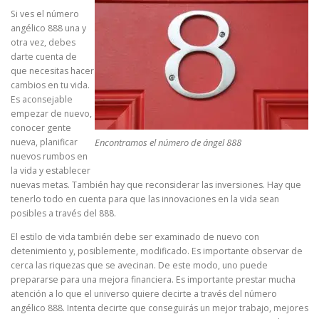
Si ves el número
angélico 888 una y
otra vez, debes
darte cuenta de
que necesitas hacer
cambios en tu vida.
Es aconsejable
empezar de nuevo,
conocer gente
Encontramos el número de ángel 888
nueva, planificar
nuevos rumbos en
la vida y establecer
nuevas metas. También hay que reconsiderar las inversiones. Hay que
tenerlo todo en cuenta para que las innovaciones en la vida sean
posibles a través del 888.
El estilo de vida también debe ser examinado de nuevo con
detenimiento y, posiblemente, modificado. Es importante observar de
cerca las riquezas que se avecinan. De este modo, uno puede
prepararse para una mejora financiera. Es importante prestar mucha
atención a lo que el universo quiere decirte a través del número
angélico 888. Intenta decirte que conseguirás un mejor trabajo, mejores