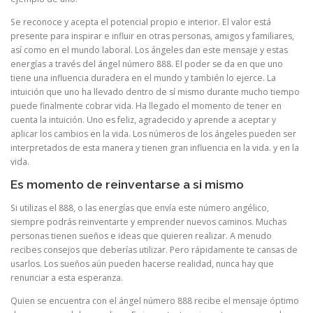
Se reconoce y acepta el potencial propio e interior. El valor está
presente para inspirar e influir en otras personas, amigos y familiares,
así como en el mundo laboral. Los ángeles dan este mensaje y estas
energías a través del ángel número 888. El poder se da en que uno
tiene una influencia duradera en el mundo y también lo ejerce. La
intuición que uno ha llevado dentro de sí mismo durante mucho tiempo
puede finalmente cobrar vida. Ha llegado el momento de tener en
cuenta la intuición. Uno es feliz, agradecido y aprende a aceptar y
aplicar los cambios en la vida. Los números de los ángeles pueden ser
interpretados de esta manera y tienen gran influencia en la vida. y en la
vida.
Es momento de reinventarse a si mismo
Si utilizas el 888, o las energías que envía este número angélico,
siempre podrás reinventarte y emprender nuevos caminos. Muchas
personas tienen sueños e ideas que quieren realizar. A menudo
recibes consejos que deberías utilizar. Pero rápidamente te cansas de
usarlos. Los sueños aún pueden hacerse realidad, nunca hay que
renunciar a esta esperanza.
Quien se encuentra con el ángel número 888 recibe el mensaje óptimo