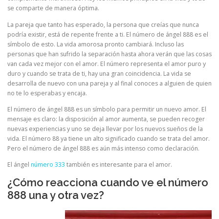
se comparte de manera óptima.
La pareja que tanto has esperado, la persona que creías que nunca
podría existir, está de repente frente a ti. El número de ángel 888 es el
símbolo de esto. La vida amorosa pronto cambiará. Incluso las
personas que han sufrido la separación hasta ahora verán que las cosas
van cada vez mejor con el amor. El número representa el amor puro y
duro y cuando se trata de ti, hay una gran coincidencia. La vida se
desarrolla de nuevo con una pareja y al final conoces a alguien de quien
no te lo esperabas y encaja.
El número de ángel 888 es un símbolo para permitir un nuevo amor. El
mensaje es claro: la disposición al amor aumenta, se pueden recoger
nuevas experiencias y uno se deja llevar por los nuevos sueños de la
vida. El número 88 ya tiene un alto significado cuando se trata del amor.
Pero el número de ángel 888 es aún más intenso como declaración.
El ángel
número 333
también es interesante para el amor.
¿Cómo reacciona cuando ve el número
888 una y otra vez?