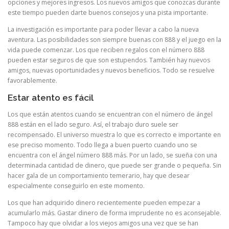
opciones y mejores ingresos. Los nuevos amigos que conozcas durante
este tiempo pueden darte buenos consejos y una pista importante.
La investigación es importante para poder llevar a cabo la nueva
aventura. Las posibilidades son siempre buenas con 888 y el juego en la
vida puede comenzar. Los que reciben regalos con el número 888
pueden estar seguros de que son estupendos. También hay nuevos
amigos, nuevas oportunidades y nuevos beneficios. Todo se resuelve
favorablemente.
Estar atento es fácil
Los que están atentos cuando se encuentran con el número de ángel
888 están en el lado seguro. Así, el trabajo duro suele ser
recompensado. El universo muestra lo que es correcto e importante en
ese preciso momento. Todo llega a buen puerto cuando uno se
encuentra con el ángel número 888 más. Por un lado, se sueña con una
determinada cantidad de dinero, que puede ser grande o pequeña. Sin
hacer gala de un comportamiento temerario, hay que desear
especialmente conseguirlo en este momento.
Los que han adquirido dinero recientemente pueden empezar a
acumularlo más. Gastar dinero de forma imprudente no es aconsejable.
Tampoco hay que olvidar a los viejos amigos una vez que se han