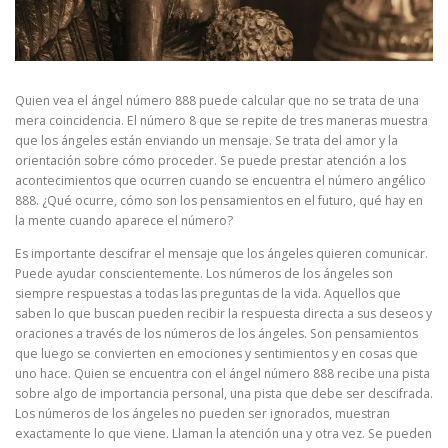
Quien vea el ángel número 888 puede calcular que no se trata de una
mera coincidencia. El número 8 que se repite de tres maneras muestra
que los ángeles están enviando un mensaje. Se trata del amor y la
orientación sobre cómo proceder. Se puede prestar atención a los
acontecimientos que ocurren cuando se encuentra el número angélico
888. ¿Qué ocurre, cómo son los pensamientos en el futuro, qué hay en
la mente cuando aparece el número?
Es importante descifrar el mensaje que los ángeles quieren comunicar.
Puede ayudar conscientemente. Los números de los ángeles son
siempre respuestas a todas las preguntas de la vida. Aquellos que
saben lo que buscan pueden recibir la respuesta directa a sus deseos y
oraciones a través de los números de los ángeles. Son pensamientos
que luego se convierten en emociones y sentimientos y en cosas que
uno hace. Quien se encuentra con el ángel número 888 recibe una pista
sobre algo de importancia personal, una pista que debe ser descifrada.
Los números de los ángeles no pueden ser ignorados, muestran
exactamente lo que viene. Llaman la atención una y otra vez. Se pueden