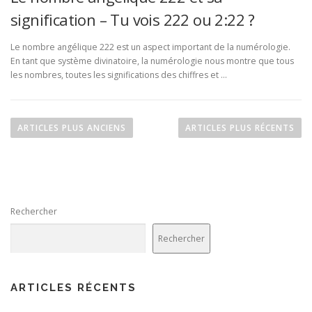
signification – Tu vois 222 ou 2:22 ?
Le nombre angélique 222 est un aspect important de la numérologie.
En tant que système divinatoire, la numérologie nous montre que tous
les nombres, toutes les significations des chiffres et …
N
a
ARTICLES PLUS ANCIENS
ARTICLES PLUS RÉCENTS
v
i
g
a
Rechercher
t
i
Rechercher
o
n
d
ARTICLES RÉCENTS
e