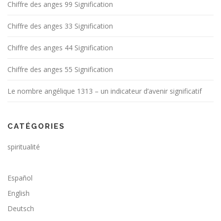
Chiffre des anges 99 Signification
s
a
Chiffre des anges 33 Signification
r
t
Chiffre des anges 44 Signification
i
Chiffre des anges 55 Signification
c
l
Le nombre angélique 1313 – un indicateur d’avenir significatif
e
s
CATÉGORIES
spiritualité
Español
English
Deutsch