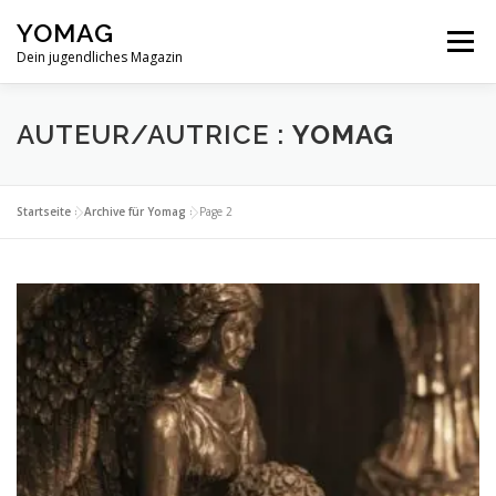
Aller
YOMAG
au
Menu
contenu
Dein jugendliches Magazin
AUTEUR/AUTRICE :
YOMAG
Startseite
»
Archive für Yomag
»
Page 2