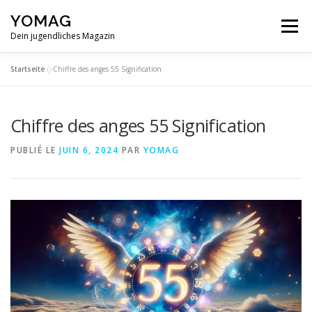
Aller
YOMAG
au
Menu
contenu
Dein jugendliches Magazin
Startseite
»
Chiffre des anges 55 Signification
Chiffre des anges 55 Signification
PUBLIÉ LE
JUIN 6, 2024
PAR
YOMAG