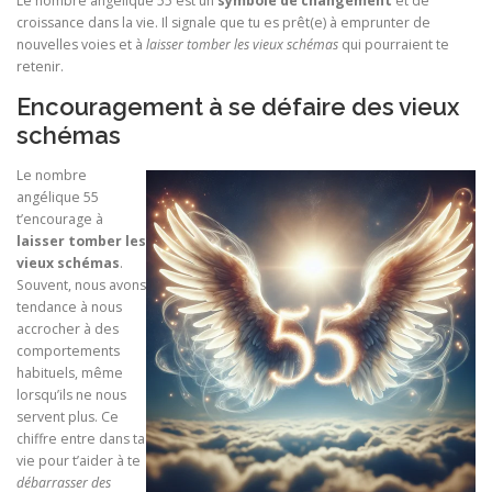
Le nombre angélique 55 est un
symbole de changement
et de
croissance dans la vie. Il signale que tu es prêt(e) à emprunter de
nouvelles voies et à
laisser tomber les vieux schémas
qui pourraient te
retenir.
Encouragement à se défaire des vieux
schémas
Le nombre
angélique 55
t’encourage à
laisser tomber les
vieux schémas
.
Souvent, nous avons
tendance à nous
accrocher à des
comportements
habituels, même
lorsqu’ils ne nous
servent plus. Ce
chiffre entre dans ta
vie pour t’aider à te
débarrasser des