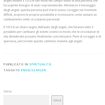
angeli inviano il 1010 in vari modi nel campo visivo di una persona che
ha urgente bisogno di aiuto soprannaturale. Attraverso il messaggio
degli angeli, questa persona può trarre nuovo coraggio nei momenti
difficili, scoprire le proprie possibilità e riconoscere come avviare un
cambiamento nelle circostanze personali.
Il 1010 è un chiaro segno dell’aiuto degli angeli, che faranno tutto il
possibile per cambiare gli eventi cosmici in modo che le circostanze di
vita desiderate possano finalmente concretizzarsi. Pieni di coraggio e di
speranza, percorrete questo cammino insieme agli angeli.
PUBBLICATO IN
SPIRITUALITÀ
TAGGATO
ENGELSZAHLEN
Cerca
Cerca