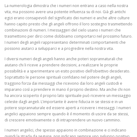
La numerologia dimostra che i numeri non entrano a caso nella nostra
vita, ma possono avere una potente influenza su di noi. Già gli antichi
egizi erano consapevoli del significato dei numeri e anche altre culture
hanno capito presto che gli angeli offrono il loro sostegno trasmettendo
combinazioni di numeri. I messaggeri del cielo usano i numeri che
trasmettono per dirci come dobbiamo comportarci nel prossimo futuro.
I numeri degli angeli rappresentano determinati comportamenti che
possono aiutarci a svilupparci e a progredire nella nostra vita.
I diversi numeri degli angeli hanno anche poteri soprannaturali che
aiutano chi li riceve a prendere decisioni, a realizzare le proprie
possibilità e a sperimentare un esito positivo dell’obiettivo desiderato.
Soprattutto le persone spirituali confidano nel potere degli angeli,
traggono forza dai messaggi che ricevono dai loro angeli custodi e
imparano così a prendere in mano il proprio destino. Ma anche chi non
ha ancora scoperto il proprio lato spirituale può ricevere un messaggio
celeste dagli angeli. L’importante è avere fiducia in se stessi e in un
potere soprannaturale ed essere aperti a ricevere i messaggi. I numeri
angelici appaiono sempre quando è il momento di uscire da se stessi,
di crescere emotivamente o di intraprendere un nuovo cammino.
I numeri angelici, che spesso appaiono in combinazione e ci indicano
quindi la strada da seguire, non indicano sempre uno sviluppo positivo,