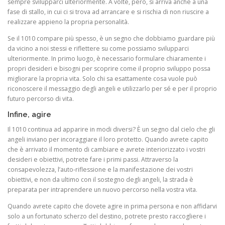
sempre svilupparci ulteriormente. A volte, però, si arriva anche a una
fase di stallo, in cui ci si trova ad arrancare e si rischia di non riuscire a
realizzare appieno la propria personalità.
Se il 1010 compare più spesso, è un segno che dobbiamo guardare più
da vicino a noi stessi e riflettere su come possiamo svilupparci
ulteriormente. In primo luogo, è necessario formulare chiaramente i
propri desideri e bisogni per scoprire come il proprio sviluppo possa
migliorare la propria vita. Solo chi sa esattamente cosa vuole può
riconoscere il messaggio degli angeli e utilizzarlo per sé e per il proprio
futuro percorso di vita.
Infine, agire
Il 1010 continua ad apparire in modi diversi? È un segno dal cielo che gli
angeli inviano per incoraggiare il loro protetto. Quando avrete capito
che è arrivato il momento di cambiare e avrete interiorizzato i vostri
desideri e obiettivi, potrete fare i primi passi. Attraverso la
consapevolezza, l’auto-riflessione e la manifestazione dei vostri
obiettivi, e non da ultimo con il sostegno degli angeli, la strada è
preparata per intraprendere un nuovo percorso nella vostra vita.
Quando avrete capito che dovete agire in prima persona e non affidarvi
solo a un fortunato scherzo del destino, potrete presto raccogliere i