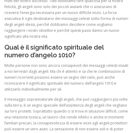
frutti del vostro successo. Tutti dobbiamo fare qualcosa per la nostra
felicità, gli angeli sono solo dei piccoli aiutanti che ci assicurano di
ricevere l’energia necessaria per un nuovo difficile inizio. La forza
esecutiva è ogni destinatario dei messaggi celesti sotto forma di numeri
degli angeli stessi, perché dobbiamo decidere come vogliamo
raggiungere i nostri obiettivi e perché questi passi danno un nuovo
significato alla nostra vita.
Qual è il significato spirituale del
numero d’angelo 1010?
Molte persone non sono ancora consapevoli dei messaggi celesti inviati
a noi terrestri dagli angeli. Ma chi è attento e sa che le combinazioni di
numeri ricorrenti possono essere un segno del cielo, può anche
riconoscere il significato spirituale del numero dell’angelo 1010 e
utilizzarlo individualmente per sé.
Il messaggio soprannaturale degli angeli, che può raggiungerci più volte
sulla terra, è un segno speciale dell’assistenza degli angeli che vegliano
sui loro protetti. Soprattutto quando ci si trova in situazioni difficili, come
una relazione tossica, un lavoro che rende infelici o anche in momenti
familiari precari, la consapevolezza di essere vicini agli angeli protettori
può essere un vero aiuto. La sensazione di non essere soli e di poter