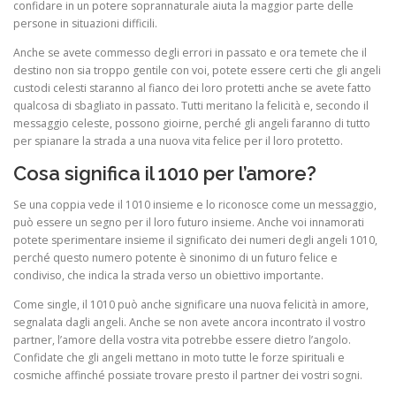
confidare in un potere soprannaturale aiuta la maggior parte delle
persone in situazioni difficili.
Anche se avete commesso degli errori in passato e ora temete che il
destino non sia troppo gentile con voi, potete essere certi che gli angeli
custodi celesti staranno al fianco dei loro protetti anche se avete fatto
qualcosa di sbagliato in passato. Tutti meritano la felicità e, secondo il
messaggio celeste, possono gioirne, perché gli angeli faranno di tutto
per spianare la strada a una nuova vita felice per il loro protetto.
Cosa significa il 1010 per l’amore?
Se una coppia vede il 1010 insieme e lo riconosce come un messaggio,
può essere un segno per il loro futuro insieme. Anche voi innamorati
potete sperimentare insieme il significato dei numeri degli angeli 1010,
perché questo numero potente è sinonimo di un futuro felice e
condiviso, che indica la strada verso un obiettivo importante.
Come single, il 1010 può anche significare una nuova felicità in amore,
segnalata dagli angeli. Anche se non avete ancora incontrato il vostro
partner, l’amore della vostra vita potrebbe essere dietro l’angolo.
Confidate che gli angeli mettano in moto tutte le forze spirituali e
cosmiche affinché possiate trovare presto il partner dei vostri sogni.