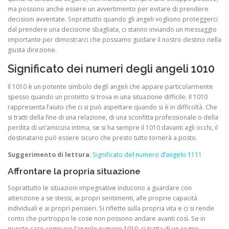
ma possono anche essere un avvertimento per evitare di prendere
decisioni avventate. Soprattutto quando gli angeli vogliono proteggerci
dal prendere una decisione sbagliata, ci stanno inviando un messaggio
importante per dimostrarci che possiamo guidare il nostro destino nella
giusta direzione.
Significato dei numeri degli angeli 1010
Il 1010 è un potente simbolo degli angeli che appare particolarmente
spesso quando un protetto si trova in una situazione difficile. Il 1010
rappresenta l’aiuto che ci si può aspettare quando si è in difficoltà. Che
si tratti della fine di una relazione, di una sconfitta professionale o della
perdita di un’amicizia intima, se si ha sempre il 1010 davanti agli occhi, il
destinatario può essere sicuro che presto tutto tornerà a posto.
Suggerimento di lettura
:
Significato del numero d’angelo 1111
Affrontare la propria situazione
Soprattutto le situazioni impegnative inducono a guardare con
attenzione a se stessi, ai propri sentimenti, alle proprie capacità
individuali e ai propri pensieri. Si riflette sulla propria vita e ci si rende
conto che purtroppo le cose non possono andare avanti così. Se in
questo caso compare l’angelo numero 1010, si tratta di un segno