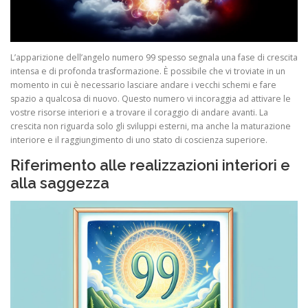
L’apparizione dell’angelo numero 99 spesso segnala una fase di crescita
intensa e di profonda trasformazione. È possibile che vi troviate in un
momento in cui è necessario lasciare andare i vecchi schemi e fare
spazio a qualcosa di nuovo. Questo numero vi incoraggia ad attivare le
vostre risorse interiori e a trovare il coraggio di andare avanti. La
crescita non riguarda solo gli sviluppi esterni, ma anche la maturazione
interiore e il raggiungimento di uno stato di coscienza superiore.
Riferimento alle realizzazioni interiori e
alla saggezza