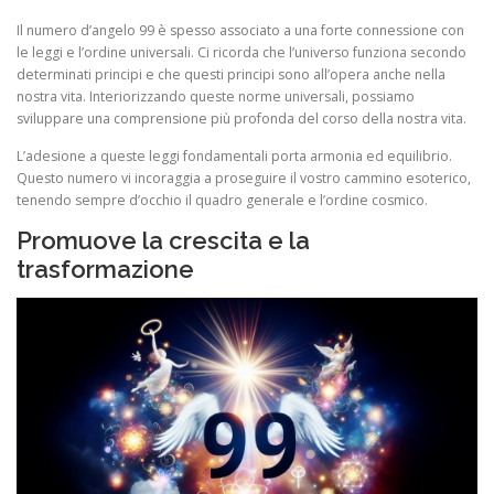
Il numero d’angelo 99 è spesso associato a una forte connessione con
le leggi e l’ordine universali. Ci ricorda che l’universo funziona secondo
determinati principi e che questi principi sono all’opera anche nella
nostra vita. Interiorizzando queste norme universali, possiamo
sviluppare una comprensione più profonda del corso della nostra vita.
L’adesione a queste leggi fondamentali porta armonia ed equilibrio.
Questo numero vi incoraggia a proseguire il vostro cammino esoterico,
tenendo sempre d’occhio il quadro generale e l’ordine cosmico.
Promuove la crescita e la
trasformazione