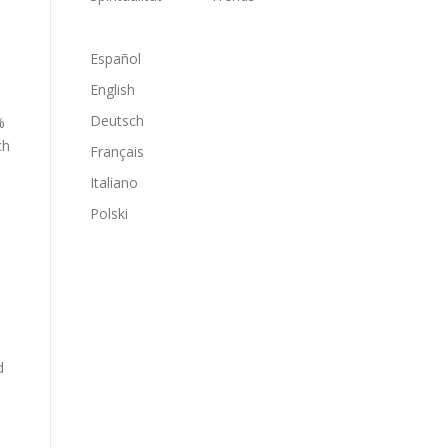
Español
English
Deutsch
%
ch
Français
Italiano
Polski
d