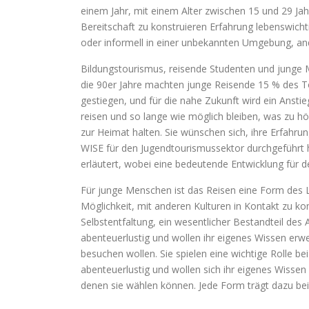
einem Jahr, mit einem Alter zwischen 15 und 29 Ja
Bereitschaft zu konstruieren Erfahrung lebenswicht
oder informell in einer unbekannten Umgebung, ande
Bildungstourismus, reisende Studenten und junge M
die 90er Jahre machten junge Reisende 15 % des To
gestiegen, und für die nahe Zukunft wird ein Anst
reisen und so lange wie möglich bleiben, was zu h
zur Heimat halten. Sie wünschen sich, ihre Erfahru
WISE für den Jugendtourismussektor durchgeführt 
erläutert, wobei eine bedeutende Entwicklung für d
Für junge Menschen ist das Reisen eine Form des L
Möglichkeit, mit anderen Kulturen in Kontakt zu kom
Selbstentfaltung, ein wesentlicher Bestandteil des 
abenteuerlustig und wollen ihr eigenes Wissen erwei
besuchen wollen. Sie spielen eine wichtige Rolle b
abenteuerlustig und wollen sich ihr eigenes Wiss
denen sie wählen können. Jede Form trägt dazu bei,