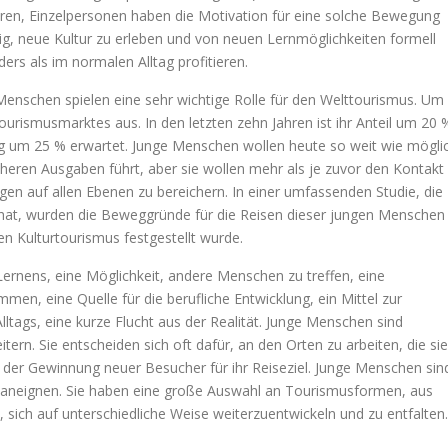
hren, Einzelpersonen haben die Motivation für eine solche Bewegung
ig, neue Kultur zu erleben und von neuen Lernmöglichkeiten formell
rs als im normalen Alltag profitieren.
enschen spielen eine sehr wichtige Rolle für den Welttourismus. Um
urismusmarktes aus. In den letzten zehn Jahren ist ihr Anteil um 20 
ieg um 25 % erwartet. Junge Menschen wollen heute so weit wie mögli
öheren Ausgaben führt, aber sie wollen mehr als je zuvor den Kontakt
ngen auf allen Ebenen zu bereichern. In einer umfassenden Studie, die
hat, wurden die Beweggründe für die Reisen dieser jungen Menschen
en Kulturtourismus festgestellt wurde.
ernens, eine Möglichkeit, andere Menschen zu treffen, eine
men, eine Quelle für die berufliche Entwicklung, ein Mittel zur
Alltags, eine kurze Flucht aus der Realität. Junge Menschen sind
tern. Sie entscheiden sich oft dafür, an den Orten zu arbeiten, die sie
ei der Gewinnung neuer Besucher für ihr Reiseziel. Junge Menschen sin
en aneignen. Sie haben eine große Auswahl an Tourismusformen, aus
 sich auf unterschiedliche Weise weiterzuentwickeln und zu entfalten.