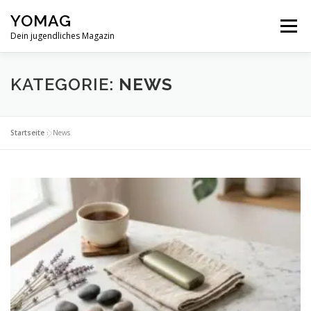
Zum
YOMAG
Inhalt
Menü
springen
Dein jugendliches Magazin
SPIRITUALITÄT
ABOUT
KATEGORIE:
NEWS
Startseite
»
News