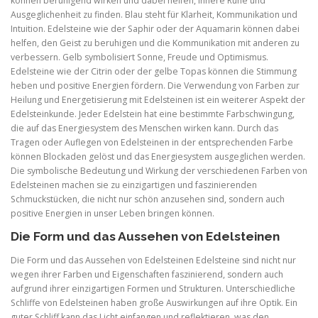
können beruhigend wirken und dabei helfen, innere Ruhe und
Ausgeglichenheit zu finden. Blau steht für Klarheit, Kommunikation und
Intuition. Edelsteine wie der Saphir oder der Aquamarin können dabei
helfen, den Geist zu beruhigen und die Kommunikation mit anderen zu
verbessern. Gelb symbolisiert Sonne, Freude und Optimismus.
Edelsteine wie der Citrin oder der gelbe Topas können die Stimmung
heben und positive Energien fördern. Die Verwendung von Farben zur
Heilung und Energetisierung mit Edelsteinen ist ein weiterer Aspekt der
Edelsteinkunde. Jeder Edelstein hat eine bestimmte Farbschwingung,
die auf das Energiesystem des Menschen wirken kann. Durch das
Tragen oder Auflegen von Edelsteinen in der entsprechenden Farbe
können Blockaden gelöst und das Energiesystem ausgeglichen werden.
Die symbolische Bedeutung und Wirkung der verschiedenen Farben von
Edelsteinen machen sie zu einzigartigen und faszinierenden
Schmuckstücken, die nicht nur schön anzusehen sind, sondern auch
positive Energien in unser Leben bringen können.
Die Form und das Aussehen von Edelsteinen
Die Form und das Aussehen von Edelsteinen Edelsteine sind nicht nur
wegen ihrer Farben und Eigenschaften faszinierend, sondern auch
aufgrund ihrer einzigartigen Formen und Strukturen. Unterschiedliche
Schliffe von Edelsteinen haben große Auswirkungen auf ihre Optik. Ein
guter Schliff kann das Licht einfangen und reflektieren, was den