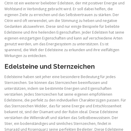
Citrin ist ein weiterer beliebter Edelstein, der mit positiver Energie und
Wohlstand in Verbindung gebracht wird. Er soll dabei helfen, die
eigenen Ziele zu erreichen und das Selbstvertrauen zu stärken. Der
Citrin wird oft verwendet, um die Stimmung zu heben und negative
Gedanken abzuwehren. Diese sind nur einige Beispiele für beliebte
Edelsteine und ihre heilenden Eigenschaften. Jeder Edelstein hat seine
eigenen einzigartigen Eigenschaften und kann auf verschiedene Arten
genutzt werden, um das Energiesystem zu unterstützen. Es ist
spannend, die Welt der Edelsteine zu erkunden und ihre vielfältigen
Wirkungen zu entdecken.
Edelsteine und Sternzeichen
Edelsteine haben seit jeher eine besondere Bedeutung für jedes
Sternzeichen. Sie können das Sternzeichen beeinflussen und
unterstützen, indem sie bestimmte Energien und Eigenschaften
verstärken. Jedes Sternzeichen hat seine eigenen empfohlenen
Edelsteine, die perfekt zu den individuellen Charakterzügen passen. Für
das Sternzeichen Widder, das für seine Energie und Entschlossenheit
bekannt ist, sind der Diamant und der Rubin ideal. Diese Edelsteine
verstärken die Willenskraft und stärken das Selbstbewusstsein. Der
Stier, ein bodenständiges und sinnliches Sternzeichen, findet in
Smaragd und Rosenquarz seine perfekten Begleiter. Diese Edelsteine