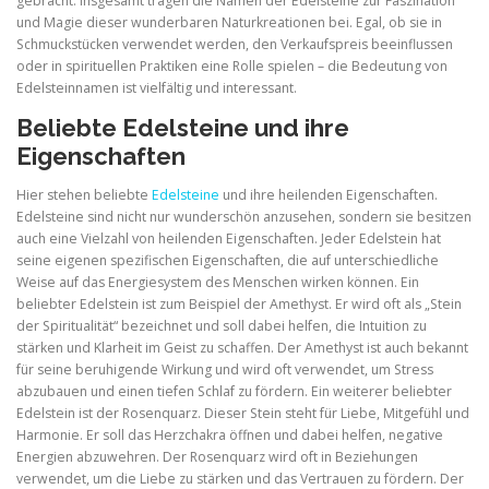
gebracht. Insgesamt tragen die Namen der Edelsteine zur Faszination
und Magie dieser wunderbaren Naturkreationen bei. Egal, ob sie in
Schmuckstücken verwendet werden, den Verkaufspreis beeinflussen
oder in spirituellen Praktiken eine Rolle spielen – die Bedeutung von
Edelsteinnamen ist vielfältig und interessant.
Beliebte Edelsteine und ihre
Eigenschaften
Hier stehen beliebte
Edelsteine
und ihre heilenden Eigenschaften.
Edelsteine sind nicht nur wunderschön anzusehen, sondern sie besitzen
auch eine Vielzahl von heilenden Eigenschaften. Jeder Edelstein hat
seine eigenen spezifischen Eigenschaften, die auf unterschiedliche
Weise auf das Energiesystem des Menschen wirken können. Ein
beliebter Edelstein ist zum Beispiel der Amethyst. Er wird oft als „Stein
der Spiritualität“ bezeichnet und soll dabei helfen, die Intuition zu
stärken und Klarheit im Geist zu schaffen. Der Amethyst ist auch bekannt
für seine beruhigende Wirkung und wird oft verwendet, um Stress
abzubauen und einen tiefen Schlaf zu fördern. Ein weiterer beliebter
Edelstein ist der Rosenquarz. Dieser Stein steht für Liebe, Mitgefühl und
Harmonie. Er soll das Herzchakra öffnen und dabei helfen, negative
Energien abzuwehren. Der Rosenquarz wird oft in Beziehungen
verwendet, um die Liebe zu stärken und das Vertrauen zu fördern. Der