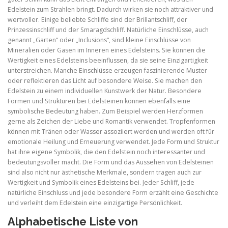
Edelstein zum Strahlen bringt. Dadurch wirken sie noch attraktiver und
wertvoller. Einige beliebte Schliffe sind der Brillantschliff, der
Prinzessinschliff und der Smaragdschliff. Natürliche Einschlüsse, auch
genannt „Garten“ oder „Inclusions“, sind kleine Einschlüsse von
Mineralien oder Gasen im Inneren eines Edelsteins. Sie können die
Wertigkeit eines Edelsteins beeinflussen, da sie seine Einzigartigkeit
unterstreichen. Manche Einschlüsse erzeugen faszinierende Muster
oder reflektieren das Licht auf besondere Weise. Sie machen den
Edelstein zu einem individuellen Kunstwerk der Natur. Besondere
Formen und Strukturen bei Edelsteinen können ebenfalls eine
symbolische Bedeutung haben. Zum Beispiel werden Herzformen
gerne als Zeichen der Liebe und Romantik verwendet. Tropfenformen
können mit Tränen oder Wasser assoziiert werden und werden oft für
emotionale Heilung und Erneuerung verwendet. Jede Form und Struktur
hat ihre eigene Symbolik, die den Edelstein noch interessanter und
bedeutungsvoller macht. Die Form und das Aussehen von Edelsteinen
sind also nicht nur ästhetische Merkmale, sondern tragen auch zur
Wertigkeit und Symbolik eines Edelsteins bei. Jeder Schliff, jede
natürliche Einschluss und jede besondere Form erzählt eine Geschichte
und verleiht dem Edelstein eine einzigartige Persönlichkeit.
Alphabetische Liste von