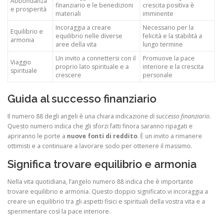
Abbondanza
finanziario e le benedizioni
crescita positiva è
e prosperità
materiali
imminente
Incoraggia a creare
Necessario per la
Equilibrio e
equilibrio nelle diverse
felicità e la stabilità a
armonia
aree della vita
lungo termine
Un invito a connettersi con il
Promuove la pace
Viaggio
proprio lato spirituale e a
interiore e la crescita
spirituale
crescere
personale
Guida al successo finanziario
Il numero 88 degli angeli è una chiara indicazione
di successo finanziario
.
Questo numero indica che gli sforzi fatti finora saranno ripagati e
apriranno le porte a
nuove fonti di reddito
. È un invito a rimanere
ottimisti e a continuare a lavorare sodo per ottenere il massimo.
Significa trovare equilibrio e armonia
Nella vita quotidiana, l’angelo numero 88 indica che è importante
trovare equilibrio e armonia. Questo doppio significato vi incoraggia a
creare un equilibrio tra gli aspetti fisici e spirituali della vostra vita e a
sperimentare così la pace interiore.