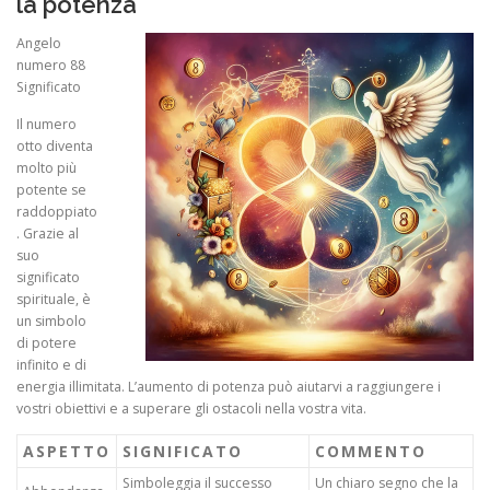
la potenza
Angelo
numero 88
Significato
Il numero
otto diventa
molto più
potente se
raddoppiato
. Grazie al
suo
significato
spirituale, è
un simbolo
di potere
infinito e di
energia illimitata. L’aumento di potenza può aiutarvi a raggiungere i
vostri obiettivi e a superare gli ostacoli nella vostra vita.
ASPETTO
SIGNIFICATO
COMMENTO
Simboleggia il successo
Un chiaro segno che la