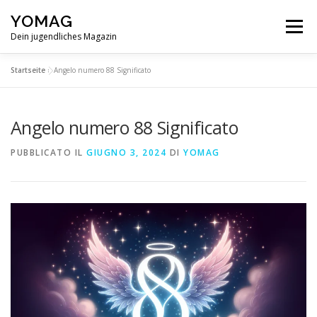
Passa
YOMAG
al
Menu
contenuto
Dein jugendliches Magazin
Startseite
»
Angelo numero 88 Significato
Angelo numero 88 Significato
PUBBLICATO IL
GIUGNO 3, 2024
DI
YOMAG