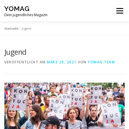
Zum
YOMAG
Inhalt
Menü
springen
Dein jugendliches Magazin
Startseite
»
Jugend
SPIRITUALITÄT
ABOUT
Jugend
VERÖFFENTLICHT AM
MÄRZ 29, 2021
VON
YOMAG TEAM