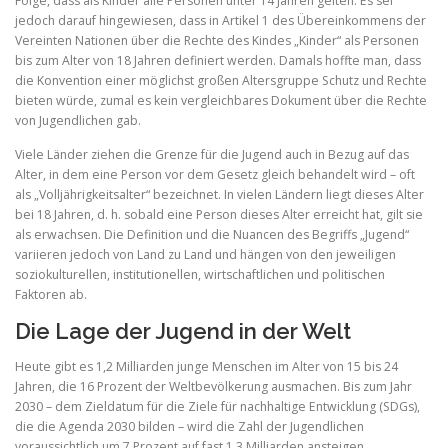
Folge, dass als Kinder alle Personen unter 14 Jahren gelten. Es sei
jedoch darauf hingewiesen, dass in Artikel 1 des Übereinkommens der
Vereinten Nationen über die Rechte des Kindes „Kinder“ als Personen
bis zum Alter von 18 Jahren definiert werden. Damals hoffte man, dass
die Konvention einer möglichst großen Altersgruppe Schutz und Rechte
bieten würde, zumal es kein vergleichbares Dokument über die Rechte
von Jugendlichen gab.
Viele Länder ziehen die Grenze für die Jugend auch in Bezug auf das
Alter, in dem eine Person vor dem Gesetz gleich behandelt wird – oft
als „Volljährigkeitsalter“ bezeichnet. In vielen Ländern liegt dieses Alter
bei 18 Jahren, d. h. sobald eine Person dieses Alter erreicht hat, gilt sie
als erwachsen. Die Definition und die Nuancen des Begriffs „Jugend“
variieren jedoch von Land zu Land und hängen von den jeweiligen
soziokulturellen, institutionellen, wirtschaftlichen und politischen
Faktoren ab.
Die Lage der Jugend in der Welt
Heute gibt es 1,2 Milliarden junge Menschen im Alter von 15 bis 24
Jahren, die 16 Prozent der Weltbevölkerung ausmachen. Bis zum Jahr
2030 – dem Zieldatum für die Ziele für nachhaltige Entwicklung (SDGs),
die die Agenda 2030 bilden – wird die Zahl der Jugendlichen
voraussichtlich um 7 Prozent auf fast 1,3 Milliarden ansteigen.