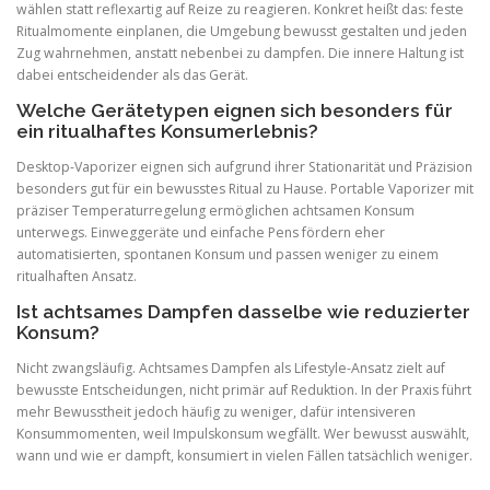
wählen statt reflexartig auf Reize zu reagieren. Konkret heißt das: feste
Ritualmomente einplanen, die Umgebung bewusst gestalten und jeden
Zug wahrnehmen, anstatt nebenbei zu dampfen. Die innere Haltung ist
dabei entscheidender als das Gerät.
Welche Gerätetypen eignen sich besonders für
ein ritualhaftes Konsumerlebnis?
Desktop-Vaporizer eignen sich aufgrund ihrer Stationarität und Präzision
besonders gut für ein bewusstes Ritual zu Hause. Portable Vaporizer mit
präziser Temperaturregelung ermöglichen achtsamen Konsum
unterwegs. Einweggeräte und einfache Pens fördern eher
automatisierten, spontanen Konsum und passen weniger zu einem
ritualhaften Ansatz.
Ist achtsames Dampfen dasselbe wie reduzierter
Konsum?
Nicht zwangsläufig. Achtsames Dampfen als Lifestyle-Ansatz zielt auf
bewusste Entscheidungen, nicht primär auf Reduktion. In der Praxis führt
mehr Bewusstheit jedoch häufig zu weniger, dafür intensiveren
Konsummomenten, weil Impulskonsum wegfällt. Wer bewusst auswählt,
wann und wie er dampft, konsumiert in vielen Fällen tatsächlich weniger.