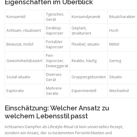
Eigenschaften im Überblick
Typisches
Konsumstil
Konsumdynamik
Ritualcharakter
Gerät
Desktop-
Geplant,
Achtsam, ritualisiert
Hoch
Vaporizer
strukturiert
Portabler
Bewusst, mobil
Flexibel, situativ
Mittel
Vaporizer
Pen-
Gewohnheitsbasiert
Vaporizer,
Reaktiv, häufig
Gering
Einweggerät
Diverses
Sozial-situativ
Gruppengebunden
Situativ
Gerät
Mehrere
Explorativ
Experimentell
Wechselnd
Geräte
Einschätzung: Welcher Ansatz zu
welchem Lebensstil passt
Achtsames Dampfen als Lifestyle-Ritual ist kein universelles Rezept,
sondern ein Ansatz, der zu bestimmten Persönlichkeiten und