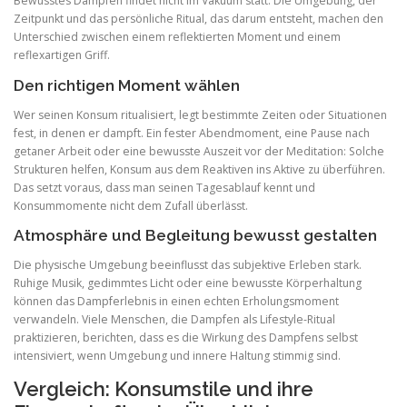
Bewusstes Dampfen findet nicht im Vakuum statt. Die Umgebung, der
Zeitpunkt und das persönliche Ritual, das darum entsteht, machen den
Unterschied zwischen einem reflektierten Moment und einem
reflexartigen Griff.
Den richtigen Moment wählen
Wer seinen Konsum ritualisiert, legt bestimmte Zeiten oder Situationen
fest, in denen er dampft. Ein fester Abendmoment, eine Pause nach
getaner Arbeit oder eine bewusste Auszeit vor der Meditation: Solche
Strukturen helfen, Konsum aus dem Reaktiven ins Aktive zu überführen.
Das setzt voraus, dass man seinen Tagesablauf kennt und
Konsummomente nicht dem Zufall überlässt.
Atmosphäre und Begleitung bewusst gestalten
Die physische Umgebung beeinflusst das subjektive Erleben stark.
Ruhige Musik, gedimmtes Licht oder eine bewusste Körperhaltung
können das Dampferlebnis in einen echten Erholungsmoment
verwandeln. Viele Menschen, die Dampfen als Lifestyle-Ritual
praktizieren, berichten, dass es die Wirkung des Dampfens selbst
intensiviert, wenn Umgebung und innere Haltung stimmig sind.
Vergleich: Konsumstile und ihre