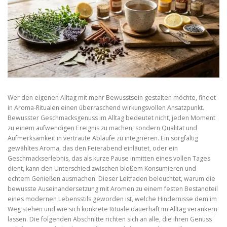
Wer den eigenen Alltag mit mehr Bewusstsein gestalten möchte, findet
in Aroma-Ritualen einen überraschend wirkungsvollen Ansatzpunkt.
Bewusster Geschmacksgenuss im Alltag bedeutet nicht, jeden Moment
zu einem aufwendigen Ereignis zu machen, sondern Qualität und
Aufmerksamkeit in vertraute Abläufe zu integrieren. Ein sorgfältig
gewähltes Aroma, das den Feierabend einläutet, oder ein
Geschmackserlebnis, das als kurze Pause inmitten eines vollen Tages
dient, kann den Unterschied zwischen bloßem Konsumieren und
echtem Genießen ausmachen. Dieser Leitfaden beleuchtet, warum die
bewusste Auseinandersetzung mit Aromen zu einem festen Bestandteil
eines modernen Lebensstils geworden ist, welche Hindernisse dem im
Weg stehen und wie sich konkrete Rituale dauerhaft im Alltag verankern
lassen. Die folgenden Abschnitte richten sich an alle, die ihren Genuss