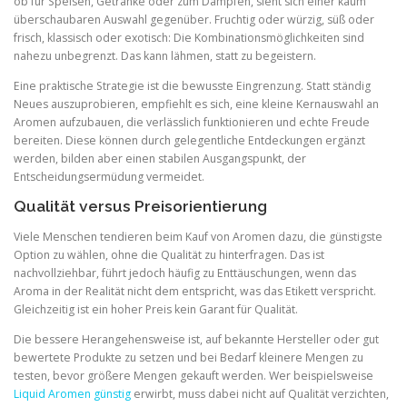
ob für Speisen, Getränke oder zum Dampfen, sieht sich einer kaum
überschaubaren Auswahl gegenüber. Fruchtig oder würzig, süß oder
frisch, klassisch oder exotisch: Die Kombinationsmöglichkeiten sind
nahezu unbegrenzt. Das kann lähmen, statt zu begeistern.
Eine praktische Strategie ist die bewusste Eingrenzung. Statt ständig
Neues auszuprobieren, empfiehlt es sich, eine kleine Kernauswahl an
Aromen aufzubauen, die verlässlich funktionieren und echte Freude
bereiten. Diese können durch gelegentliche Entdeckungen ergänzt
werden, bilden aber einen stabilen Ausgangspunkt, der
Entscheidungsermüdung vermeidet.
Qualität versus Preisorientierung
Viele Menschen tendieren beim Kauf von Aromen dazu, die günstigste
Option zu wählen, ohne die Qualität zu hinterfragen. Das ist
nachvollziehbar, führt jedoch häufig zu Enttäuschungen, wenn das
Aroma in der Realität nicht dem entspricht, was das Etikett verspricht.
Gleichzeitig ist ein hoher Preis kein Garant für Qualität.
Die bessere Herangehensweise ist, auf bekannte Hersteller oder gut
bewertete Produkte zu setzen und bei Bedarf kleinere Mengen zu
testen, bevor größere Mengen gekauft werden. Wer beispielsweise
Liquid Aromen günstig
erwirbt, muss dabei nicht auf Qualität verzichten,