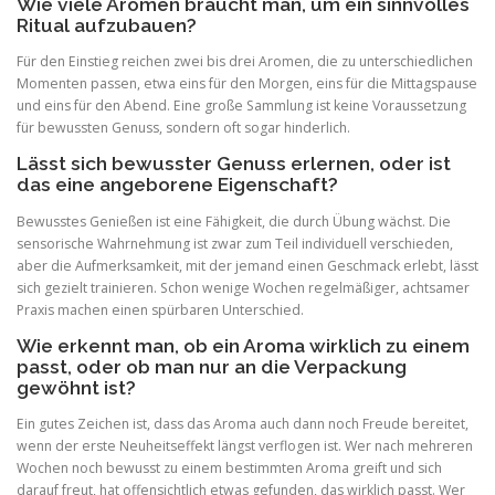
Wie viele Aromen braucht man, um ein sinnvolles
Ritual aufzubauen?
Für den Einstieg reichen zwei bis drei Aromen, die zu unterschiedlichen
Momenten passen, etwa eins für den Morgen, eins für die Mittagspause
und eins für den Abend. Eine große Sammlung ist keine Voraussetzung
für bewussten Genuss, sondern oft sogar hinderlich.
Lässt sich bewusster Genuss erlernen, oder ist
das eine angeborene Eigenschaft?
Bewusstes Genießen ist eine Fähigkeit, die durch Übung wächst. Die
sensorische Wahrnehmung ist zwar zum Teil individuell verschieden,
aber die Aufmerksamkeit, mit der jemand einen Geschmack erlebt, lässt
sich gezielt trainieren. Schon wenige Wochen regelmäßiger, achtsamer
Praxis machen einen spürbaren Unterschied.
Wie erkennt man, ob ein Aroma wirklich zu einem
passt, oder ob man nur an die Verpackung
gewöhnt ist?
Ein gutes Zeichen ist, dass das Aroma auch dann noch Freude bereitet,
wenn der erste Neuheitseffekt längst verflogen ist. Wer nach mehreren
Wochen noch bewusst zu einem bestimmten Aroma greift und sich
darauf freut, hat offensichtlich etwas gefunden, das wirklich passt. Wer