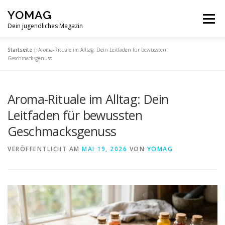
Zum
YOMAG
Inhalt
Menü
springen
Dein jugendliches Magazin
Startseite
»
Aroma-Rituale im Alltag: Dein Leitfaden für bewussten
SPIRITUALITÄT
ABOUT
Geschmacksgenuss
Aroma-Rituale im Alltag: Dein
Leitfaden für bewussten
Geschmacksgenuss
VERÖFFENTLICHT AM
MAI 19, 2026
VON
YOMAG