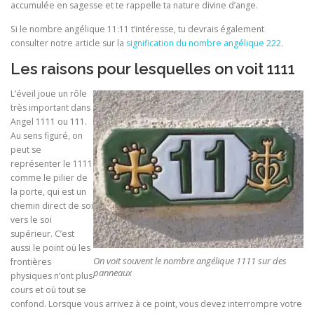
accumulée en sagesse et te rappelle ta nature divine d’ange.
Si le nombre angélique 11:11 t’intéresse, tu devrais également
consulter notre article sur la
signification du nombre angélique 222
.
Les raisons pour lesquelles on voit 1111
L’éveil joue un rôle
très important dans
Angel 1111 ou 111.
Au sens figuré, on
peut se
représenter le 1111
comme le pilier de
la porte, qui est un
chemin direct de soi
vers le soi
supérieur. C’est
aussi le point où les
On voit souvent le nombre angélique 1111 sur des
frontières
panneaux
physiques n’ont plus
cours et où tout se
confond. Lorsque vous arrivez à ce point, vous devez interrompre votre