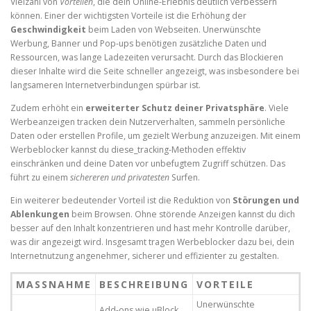
Vielzahl von
Vorteilen
, die dein Online-Erlebnis deutlich verbessern
können. Einer der wichtigsten Vorteile ist die Erhöhung der
Geschwindigkeit
beim Laden von Webseiten. Unerwünschte
Werbung, Banner und Pop-ups benötigen zusätzliche Daten und
Ressourcen, was lange Ladezeiten verursacht. Durch das Blockieren
dieser Inhalte wird die Seite schneller angezeigt, was insbesondere bei
langsameren Internetverbindungen spürbar ist.
Zudem erhöht ein
erweiterter Schutz deiner Privatsphäre
. Viele
Werbeanzeigen tracken dein Nutzerverhalten, sammeln persönliche
Daten oder erstellen Profile, um gezielt Werbung anzuzeigen. Mit einem
Werbeblocker kannst du diese_tracking-Methoden effektiv
einschränken und deine Daten vor unbefugtem Zugriff schützen. Das
führt zu einem
sichereren und privatesten
Surfen.
Ein weiterer bedeutender Vorteil ist die Reduktion von
Störungen und
Ablenkungen
beim Browsen. Ohne störende Anzeigen kannst du dich
besser auf den Inhalt konzentrieren und hast mehr Kontrolle darüber,
was dir angezeigt wird. Insgesamt tragen Werbeblocker dazu bei, dein
Internetnutzung angenehmer, sicherer und effizienter zu gestalten.
MASSNAHME
BESCHREIBUNG
VORTEILE
Unerwünschte
Add-ons wie uBlock