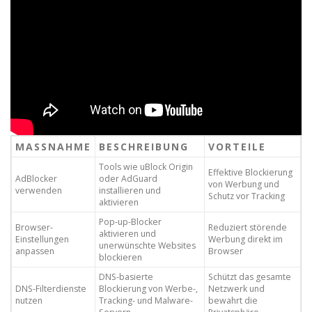
MASSNAHME
BESCHREIBUNG
VORTEILE
Tools wie uBlock Origin
Effektive Blockierung
AdBlocker
oder AdGuard
von Werbung und
verwenden
installieren und
Schutz vor Tracking
aktivieren
Pop-up-Blocker
Browser-
Reduziert störende
aktivieren und
Einstellungen
Werbung direkt im
unerwünschte Websites
anpassen
Browser
blockieren
DNS-basierte
Schützt das gesamte
DNS-Filterdienste
Blockierung von Werbe-,
Netzwerk und
nutzen
Tracking- und Malware-
bewahrt die