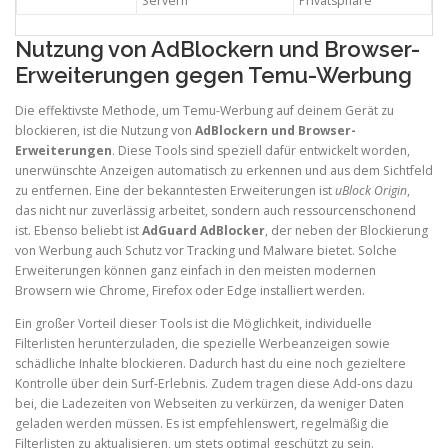
Servern
Privatsphäre
Nutzung von AdBlockern und Browser-
Erweiterungen gegen Temu-Werbung
Die effektivste Methode, um Temu-Werbung auf deinem Gerät zu
blockieren, ist die Nutzung von
AdBlockern und Browser-
Erweiterungen
. Diese Tools sind speziell dafür entwickelt worden,
unerwünschte Anzeigen automatisch zu erkennen und aus dem Sichtfeld
zu entfernen. Eine der bekanntesten Erweiterungen ist
uBlock Origin
,
das nicht nur zuverlässig arbeitet, sondern auch ressourcenschonend
ist. Ebenso beliebt ist
AdGuard AdBlocker
, der neben der Blockierung
von Werbung auch Schutz vor Tracking und Malware bietet. Solche
Erweiterungen können ganz einfach in den meisten modernen
Browsern wie Chrome, Firefox oder Edge installiert werden.
Ein großer Vorteil dieser Tools ist die Möglichkeit, individuelle
Filterlisten herunterzuladen, die spezielle Werbeanzeigen sowie
schädliche Inhalte blockieren. Dadurch hast du eine noch gezieltere
Kontrolle über dein Surf-Erlebnis. Zudem tragen diese Add-ons dazu
bei, die Ladezeiten von Webseiten zu verkürzen, da weniger Daten
geladen werden müssen. Es ist empfehlenswert, regelmäßig die
Filterlisten zu aktualisieren, um stets optimal geschützt zu sein.