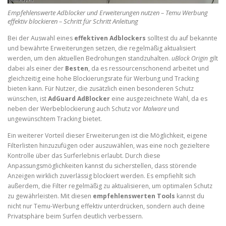
Empfehlenswerte Adblocker und Erweiterungen nutzen – Temu Werbung
effektiv blockieren – Schritt für Schritt Anleitung
Bei der Auswahl eines
effektiven Adblockers
solltest du auf bekannte
und bewährte Erweiterungen setzen, die regelmäßig aktualisiert
werden, um den aktuellen Bedrohungen standzuhalten.
uBlock Origin
gilt
dabei als einer der
Besten
, da es ressourcenschonend arbeitet und
gleichzeitig eine hohe Blockierungsrate für Werbung und Tracking
bieten kann. Für Nutzer, die zusätzlich einen besonderen Schutz
wünschen, ist
AdGuard AdBlocker
eine ausgezeichnete Wahl, da es
neben der Werbeblockierung auch Schutz vor
Malware
und
ungewünschtem Tracking bietet.
Ein weiterer Vorteil dieser Erweiterungen ist die Möglichkeit, eigene
Filterlisten hinzuzufügen oder auszuwählen, was eine noch gezieltere
Kontrolle über das Surferlebnis erlaubt. Durch diese
Anpassungsmöglichkeiten kannst du sicherstellen, dass störende
Anzeigen wirklich zuverlässig blockiert werden. Es empfiehlt sich
außerdem, die Filter regelmäßig zu aktualisieren, um optimalen Schutz
zu gewährleisten. Mit diesen
empfehlenswerten Tools
kannst du
nicht nur Temu-Werbung effektiv unterdrücken, sondern auch deine
Privatsphäre beim Surfen deutlich verbessern.