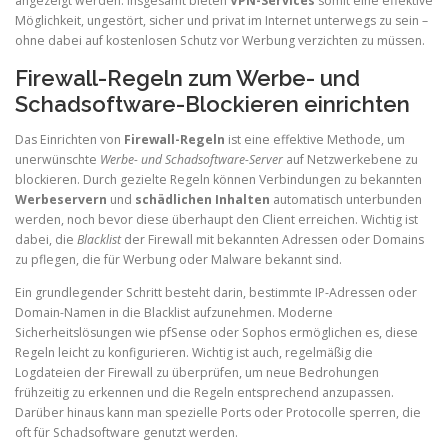
angezeigt werden. Insgesamt bieten
VPN-Services
somit eine effektive
Möglichkeit, ungestört, sicher und privat im Internet unterwegs zu sein –
ohne dabei auf kostenlosen Schutz vor Werbung verzichten zu müssen.
Firewall-Regeln zum Werbe- und
Schadsoftware-Blockieren einrichten
Das Einrichten von
Firewall-Regeln
ist eine effektive Methode, um
unerwünschte
Werbe- und Schadsoftware-Server
auf Netzwerkebene zu
blockieren. Durch gezielte Regeln können Verbindungen zu bekannten
Werbeservern
und
schädlichen Inhalten
automatisch unterbunden
werden, noch bevor diese überhaupt den Client erreichen. Wichtig ist
dabei, die
Blacklist
der Firewall mit bekannten Adressen oder Domains
zu pflegen, die für Werbung oder Malware bekannt sind.
Ein grundlegender Schritt besteht darin, bestimmte IP-Adressen oder
Domain-Namen in die Blacklist aufzunehmen. Moderne
Sicherheitslösungen wie pfSense oder Sophos ermöglichen es, diese
Regeln leicht zu konfigurieren. Wichtig ist auch, regelmäßig die
Logdateien der Firewall zu überprüfen, um neue Bedrohungen
frühzeitig zu erkennen und die Regeln entsprechend anzupassen.
Darüber hinaus kann man spezielle Ports oder Protocolle sperren, die
oft für Schadsoftware genutzt werden.