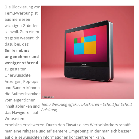
Die Blockierung von
Temu-Werbung ist
aus mehreren
wichtigen Gründen
sinnvoll. Zum einen
trägt sie wesentlich
dazu bei, das
Surferlebnis
angenehmer und
weniger störend
zu gestalten.
Unerwünschte
Anzeigen, Pop-ups
und Banner können
die Aufmerksamkeit
vom eigentlichen
Temu Werbung effektiv blockieren – Schritt für Schritt
Inhalt ablenken und
Anleitung
das Navigieren auf
Webseiten
erheblich erschweren. Durch den Einsatz eines Werbeblockers schafft
man eine ruhigere und effizientere Umgebung, in der man sich besser
auf die gewünschten Informationen konzentrieren kann.