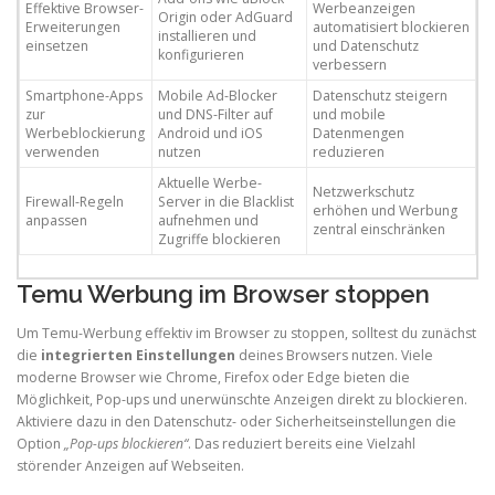
Effektive Browser-
Werbeanzeigen
Origin oder AdGuard
Erweiterungen
automatisiert blockieren
installieren und
einsetzen
und Datenschutz
konfigurieren
verbessern
Smartphone-Apps
Mobile Ad-Blocker
Datenschutz steigern
zur
und DNS-Filter auf
und mobile
Werbeblockierung
Android und iOS
Datenmengen
verwenden
nutzen
reduzieren
Aktuelle Werbe-
Netzwerkschutz
Firewall-Regeln
Server in die Blacklist
erhöhen und Werbung
anpassen
aufnehmen und
zentral einschränken
Zugriffe blockieren
Temu Werbung im Browser stoppen
Um Temu-Werbung effektiv im Browser zu stoppen, solltest du zunächst
die
integrierten Einstellungen
deines Browsers nutzen. Viele
moderne Browser wie Chrome, Firefox oder Edge bieten die
Möglichkeit, Pop-ups und unerwünschte Anzeigen direkt zu blockieren.
Aktiviere dazu in den Datenschutz- oder Sicherheitseinstellungen die
Option
„Pop-ups blockieren“
. Das reduziert bereits eine Vielzahl
störender Anzeigen auf Webseiten.