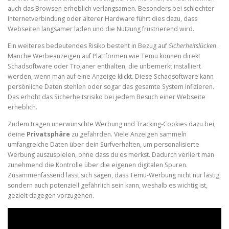
auch das Browsen erheblich verlangsamen. Besonders bei schlechter
Internetverbindung oder älterer Hardware führt dies dazu, dass
Webseiten langsamer laden und die Nutzung frustrierend wird.
Ein weiteres bedeutendes Risiko besteht in Bezug auf
Sicherheitslücken
.
Manche Werbeanzeigen auf Plattformen wie Temu können direkt
Schadsoftware oder Trojaner enthalten, die unbemerkt installiert
werden, wenn man auf eine Anzeige klickt. Diese Schadsoftware kann
persönliche Daten stehlen oder sogar das gesamte System infizieren.
Das erhöht das Sicherheitsrisiko bei jedem Besuch einer Webseite
erheblich.
Zudem tragen unerwünschte Werbung und Tracking-Cookies dazu bei,
deine
Privatsphäre
zu gefährden. Viele Anzeigen sammeln
umfangreiche Daten über dein Surfverhalten, um personalisierte
Werbung auszuspielen, ohne dass du es merkst. Dadurch verliert man
zunehmend die Kontrolle über die eigenen digitalen Spuren.
Zusammenfassend lässt sich sagen, dass Temu-Werbung nicht nur lästig,
sondern auch potenziell gefährlich sein kann, weshalb es wichtig ist,
gezielt dagegen vorzugehen.