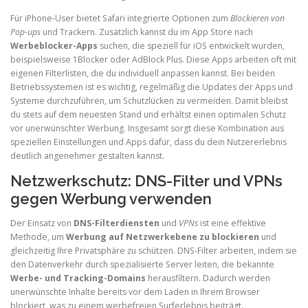
Für iPhone-User bietet Safari integrierte Optionen zum
Blockieren von
Pop-ups
und Trackern. Zusätzlich kannst du im App Store nach
Werbeblocker-Apps
suchen, die speziell für iOS entwickelt wurden,
beispielsweise 1Blocker oder AdBlock Plus. Diese Apps arbeiten oft mit
eigenen Filterlisten, die du individuell anpassen kannst. Bei beiden
Betriebssystemen ist es wichtig, regelmäßig die Updates der Apps und
Systeme durchzuführen, um Schutzlücken zu vermeiden. Damit bleibst
du stets auf dem neuesten Stand und erhältst einen optimalen Schutz
vor unerwünschter Werbung. Insgesamt sorgt diese Kombination aus
speziellen Einstellungen und Apps dafür, dass du dein Nutzererlebnis
deutlich angenehmer gestalten kannst.
Netzwerkschutz: DNS-Filter und VPNs
gegen Werbung verwenden
Der Einsatz von
DNS-Filterdiensten
und
VPNs
ist eine effektive
Methode, um
Werbung auf Netzwerkebene zu blockieren
und
gleichzeitig Ihre Privatsphäre zu schützen. DNS-Filter arbeiten, indem sie
den Datenverkehr durch spezialisierte Server leiten, die bekannte
Werbe- und Tracking-Domains
herausfiltern. Dadurch werden
unerwünschte Inhalte bereits vor dem Laden in Ihrem Browser
blockiert, was zu einem werbefreien Surferlebnis beiträgt.