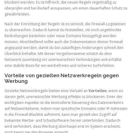
blockiert werden. Es ist hilfreich, die neuen Regeln regelmäßig zu
überprüfen
und bei Bedarf anzupassen, um einen dauerhaften Schutz zu
gewährleisten.
Nach der Einrichtung der Regeln ist es sinnvoll, die Firewall-Logdateien
zu überwachen. Dadurch kannst du feststellen, ob noch ungeblockte
Bedrohungen bestehen oder neue Domains hinzugefügt werden
müssen. Abschließend sollte auch die Dokumentation deiner Firewall
angepasst werden, damit du bei zukünftigen Änderungen schnell den
Überblick behältst. Mit dieser Vorgehensweise schützt du dein
Netzwerk zuverlässig vor unerwünschten Verbindungen und erhältst
eine stabile Basis für ein werbefreies und sicheres Surferlebnis.
Vorteile von gezielten Netzwerkregeln gegen
Werbung
Gezielte Netzwerkregeln bieten eine Vielzahl an
Vorteilen
, wenn es
darum geht, unerwünschte Werbung effektiv zu blockieren. Einer der
wichtigsten Aspekte ist die
kontrollierte
Steuerung des Datenverkehrs
auf Netzwerkebene. Indem man spezifische Domains oder IP-Adressen
in die Firewall-Blacklist aufnimmt, kann man gezielt den Zugriff auf
bekannte Werbe- und Schadsoftware-Server unterbinden. Dadurch
wird verhindert, dass Werbung überhaupt erst im System erscheint,
noch bevor sie den Browser erreicht.